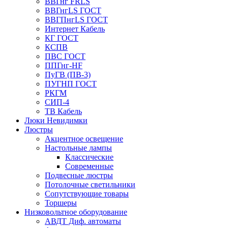
ВВГнг FRLS
ВВГнгLS ГОСТ
ВВГПнгLS ГОСТ
Интернет Кабель
КГ ГОСТ
КСПВ
ПВС ГОСТ
ППГнг-HF
ПуГВ (ПВ-3)
ПУГНП ГОСТ
РКГМ
СИП-4
ТВ Кабель
Люки Невидимки
Люстры
Акцентное освещение
Настольные лампы
Классические
Современные
Подвесные люстры
Потолочные светильники
Сопутствующие товары
Торшеры
Низковольтное оборудование
АВДT Диф. автоматы