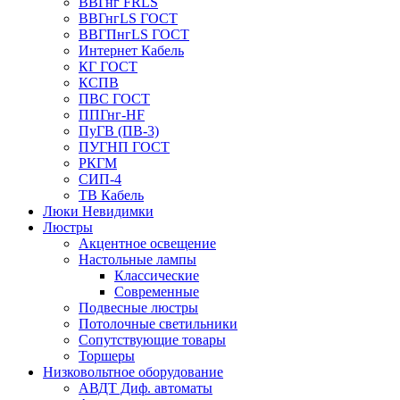
ВВГнг FRLS
ВВГнгLS ГОСТ
ВВГПнгLS ГОСТ
Интернет Кабель
КГ ГОСТ
КСПВ
ПВС ГОСТ
ППГнг-HF
ПуГВ (ПВ-3)
ПУГНП ГОСТ
РКГМ
СИП-4
ТВ Кабель
Люки Невидимки
Люстры
Акцентное освещение
Настольные лампы
Классические
Современные
Подвесные люстры
Потолочные светильники
Сопутствующие товары
Торшеры
Низковольтное оборудование
АВДT Диф. автоматы