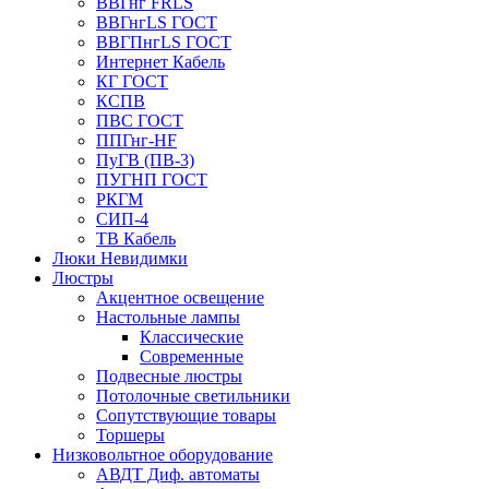
ВВГнг FRLS
ВВГнгLS ГОСТ
ВВГПнгLS ГОСТ
Интернет Кабель
КГ ГОСТ
КСПВ
ПВС ГОСТ
ППГнг-HF
ПуГВ (ПВ-3)
ПУГНП ГОСТ
РКГМ
СИП-4
ТВ Кабель
Люки Невидимки
Люстры
Акцентное освещение
Настольные лампы
Классические
Современные
Подвесные люстры
Потолочные светильники
Сопутствующие товары
Торшеры
Низковольтное оборудование
АВДT Диф. автоматы