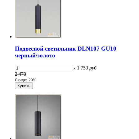
Подвесной светильник DLN107 GU10
черный/золото
1 753
руб
x
2 470
Скидка 29%