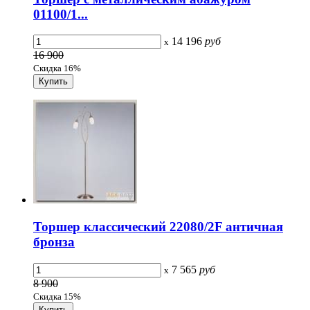
01100/1...
14 196
руб
x
16 900
Скидка 16%
Торшер классический 22080/2F античная
бронза
7 565
руб
x
8 900
Скидка 15%