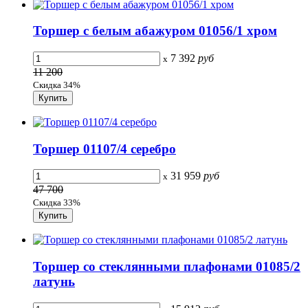
Торшер с белым абажуром 01056/1 хром
7 392
руб
x
11 200
Скидка 34%
Торшер 01107/4 серебро
31 959
руб
x
47 700
Скидка 33%
Торшер со стеклянными плафонами 01085/2
латунь