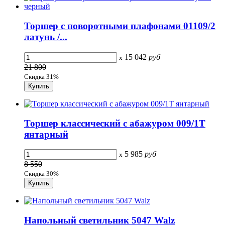
Торшер с поворотными плафонами 01109/2
латунь /...
15 042
руб
x
21 800
Скидка 31%
Торшер классический с абажуром 009/1T
янтарный
5 985
руб
x
8 550
Скидка 30%
Напольный светильник 5047 Walz