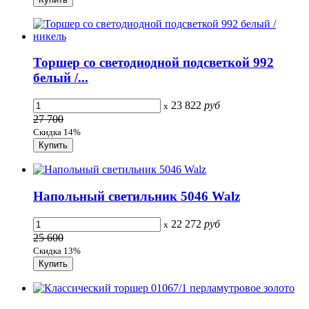
Торшер со светодиодной подсветкой 992
белый /...
23 822
руб
x
27 700
Скидка 14%
Напольный светильник 5046 Walz
22 272
руб
x
25 600
Скидка 13%