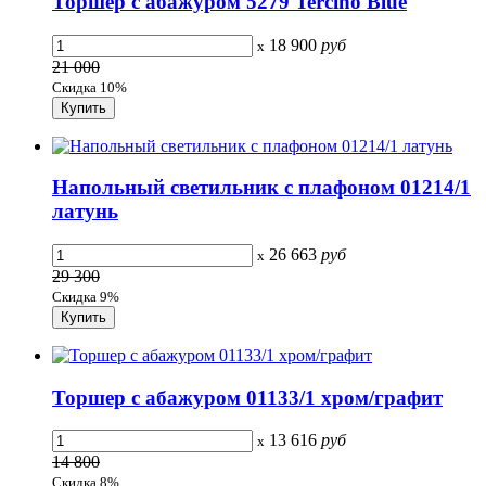
Торшер с абажуром 5279 Tercino Blue
18 900
руб
x
21 000
Скидка 10%
Напольный светильник с плафоном 01214/1
латунь
26 663
руб
x
29 300
Скидка 9%
Торшер с абажуром 01133/1 хром/графит
13 616
руб
x
14 800
Скидка 8%