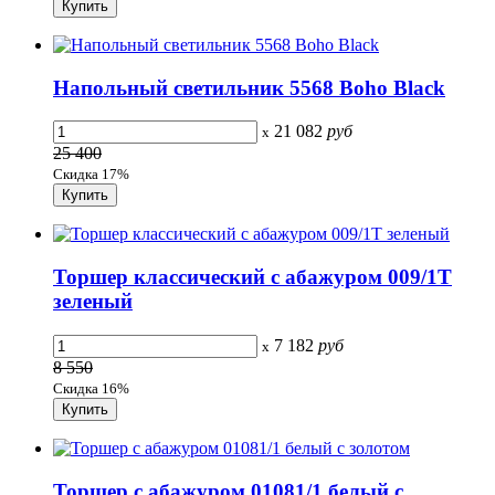
Напольный светильник 5568 Boho Black
21 082
руб
x
25 400
Скидка 17%
Торшер классический с абажуром 009/1T
зеленый
7 182
руб
x
8 550
Скидка 16%
Торшер с абажуром 01081/1 белый с