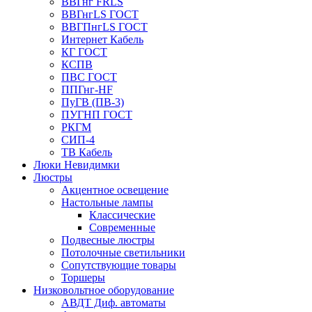
ВВГнг FRLS
ВВГнгLS ГОСТ
ВВГПнгLS ГОСТ
Интернет Кабель
КГ ГОСТ
КСПВ
ПВС ГОСТ
ППГнг-HF
ПуГВ (ПВ-3)
ПУГНП ГОСТ
РКГМ
СИП-4
ТВ Кабель
Люки Невидимки
Люстры
Акцентное освещение
Настольные лампы
Классические
Современные
Подвесные люстры
Потолочные светильники
Сопутствующие товары
Торшеры
Низковольтное оборудование
АВДT Диф. автоматы