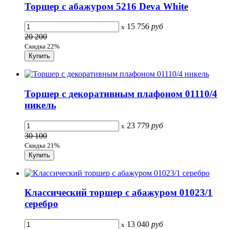
Торшер с абажуром 5216 Deva White
15 756
руб
x
20 200
Скидка 22%
Торшер с декоративным плафоном 01110/4
никель
23 779
руб
x
30 100
Скидка 21%
Классический торшер с абажуром 01023/1
серебро
13 040
руб
x