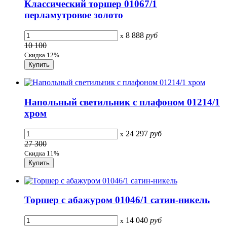
Классический торшер 01067/1
перламутровое золото
8 888
руб
x
10 100
Скидка 12%
Напольный светильник с плафоном 01214/1
хром
24 297
руб
x
27 300
Скидка 11%
Торшер с абажуром 01046/1 сатин-никель
14 040
руб
x