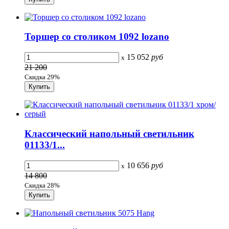
Торшер со столиком 1092 lozano
15 052
руб
x
21 200
Скидка 29%
Классический напольный светильник
01133/1...
10 656
руб
x
14 800
Скидка 28%