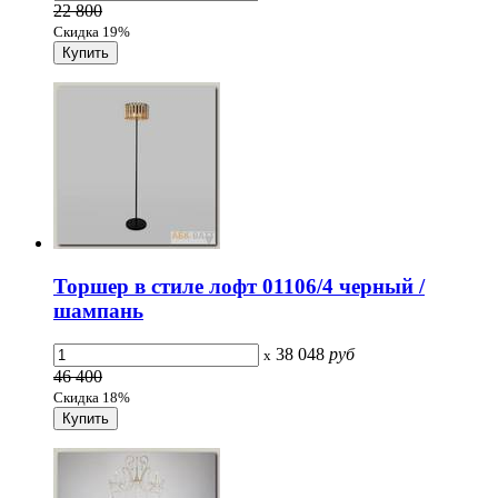
22 800
Скидка 19%
Торшер в стиле лофт 01106/4 черный /
шампань
38 048
руб
x
46 400
Скидка 18%