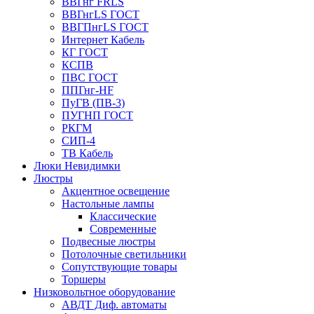
ВВГнг FRLS
ВВГнгLS ГОСТ
ВВГПнгLS ГОСТ
Интернет Кабель
КГ ГОСТ
КСПВ
ПВС ГОСТ
ППГнг-HF
ПуГВ (ПВ-3)
ПУГНП ГОСТ
РКГМ
СИП-4
ТВ Кабель
Люки Невидимки
Люстры
Акцентное освещение
Настольные лампы
Классические
Современные
Подвесные люстры
Потолочные светильники
Сопутствующие товары
Торшеры
Низковольтное оборудование
АВДT Диф. автоматы