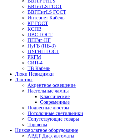
ВВГнг FRLS
ВВГнгLS ГОСТ
ВВГПнгLS ГОСТ
Интернет Кабель
КГ ГОСТ
КСПВ
ПВС ГОСТ
ППГнг-HF
ПуГВ (ПВ-3)
ПУГНП ГОСТ
РКГМ
СИП-4
ТВ Кабель
Люки Невидимки
Люстры
Акцентное освещение
Настольные лампы
Классические
Современные
Подвесные люстры
Потолочные светильники
Сопутствующие товары
Торшеры
Низковольтное оборудование
АВДT Диф. автоматы