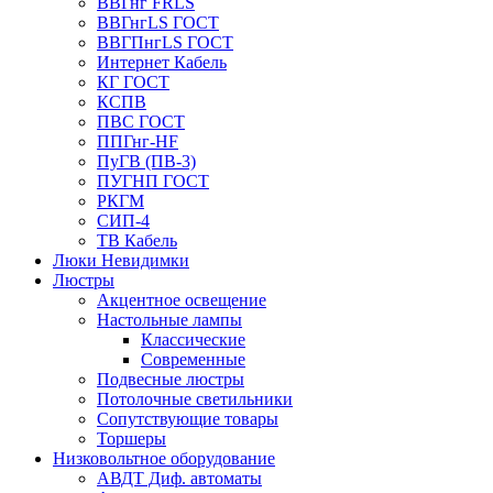
ВВГнг FRLS
ВВГнгLS ГОСТ
ВВГПнгLS ГОСТ
Интернет Кабель
КГ ГОСТ
КСПВ
ПВС ГОСТ
ППГнг-HF
ПуГВ (ПВ-3)
ПУГНП ГОСТ
РКГМ
СИП-4
ТВ Кабель
Люки Невидимки
Люстры
Акцентное освещение
Настольные лампы
Классические
Современные
Подвесные люстры
Потолочные светильники
Сопутствующие товары
Торшеры
Низковольтное оборудование
АВДT Диф. автоматы