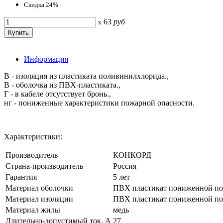
Скидка 24%
63
руб
x
Информация
В - изоляция из пластиката поливинилхлорида.,
В - оболочка из ПВХ-пластиката.,
Г - в кабеле отсутствует бронь.,
нг - пониженные характеристики пожарной опасности.
Характеристики:
Производитель
КОНКОРД
Страна-производитель
Россия
Гарантия
5 лет
Материал оболочки
ПВХ пластикат пониженной по
Материал изоляции
ПВХ пластикат пониженной по
Материал жилы
медь
Длительно-допустимый ток, А
27