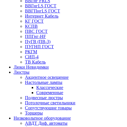
ВВГнг FRLS
ВВГнгLS ГОСТ
ВВГПнгLS ГОСТ
Интернет Кабель
КГ ГОСТ
КСПВ
ПВС ГОСТ
ППГнг-HF
ПуГВ (ПВ-3)
ПУГНП ГОСТ
РКГМ
СИП-4
ТВ Кабель
Люки Невидимки
Люстры
Акцентное освещение
Настольные лампы
Классические
Современные
Подвесные люстры
Потолочные светильники
Сопутствующие товары
Торшеры
Низковольтное оборудование
АВДT Диф. автоматы