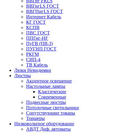
ВВГнг FRLS
ВВГнгLS ГОСТ
ВВГПнгLS ГОСТ
Интернет Кабель
КГ ГОСТ
КСПВ
ПВС ГОСТ
ППГнг-HF
ПуГВ (ПВ-3)
ПУГНП ГОСТ
РКГМ
СИП-4
ТВ Кабель
Люки Невидимки
Люстры
Акцентное освещение
Настольные лампы
Классические
Современные
Подвесные люстры
Потолочные светильники
Сопутствующие товары
Торшеры
Низковольтное оборудование
АВДT Диф. автоматы