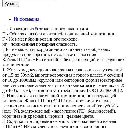
Информация
П - Изоляция из безгалогенного пластиката.
П - Оболочка из безгалогенной полимерной композиции.
Г - Не имеет бронированного покрова.
нг - пониженная пожарная опасность.
HF - не выделяет коррозионно-активных газообразных
продуктов при горении, не содержит галогенов.
Кабель ППГнг-HF - силовой кабель, состоящий из следующих
компонентов:
1. Жила - медная однопроволочная первого класса у сечений
от 1,5 до 50мм2, многопроволочная второго класса у сечений
от 16 до 1000мм2, круглой или секторной формы (секторные
или сегментные жилы могут изготавливаться в сечениях от 25
до 400 кв. мм), соответствует требованиям ГОСТ 22483-2012.
2. Изоляция - из полимерной композиции, не содержащей
галогенов. Жилы ППГнг(А)-HF имеют отличительную
расцветку в зависимости от применения: синий(голубой) -
ноль (N), желто-зеленый - заземление (PE), белый(серый),
коричневый(красный), черный - фазные цвета.
3. Скрутка - изолированные жилы многожильного кабеля
ППГнг(А)-HF скручены в сердечник правосторонней