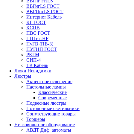
ВВГнг FRLS
ВВГнгLS ГОСТ
ВВГПнгLS ГОСТ
Интернет Кабель
КГ ГОСТ
КСПВ
ПВС ГОСТ
ППГнг-HF
ПуГВ (ПВ-3)
ПУГНП ГОСТ
РКГМ
СИП-4
ТВ Кабель
Люки Невидимки
Люстры
Акцентное освещение
Настольные лампы
Классические
Современные
Подвесные люстры
Потолочные светильники
Сопутствующие товары
Торшеры
Низковольтное оборудование
АВДT Диф. автоматы