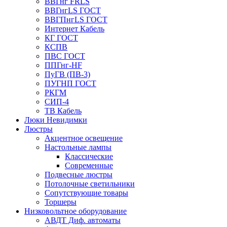
ВВГнг FRLS
ВВГнгLS ГОСТ
ВВГПнгLS ГОСТ
Интернет Кабель
КГ ГОСТ
КСПВ
ПВС ГОСТ
ППГнг-HF
ПуГВ (ПВ-3)
ПУГНП ГОСТ
РКГМ
СИП-4
ТВ Кабель
Люки Невидимки
Люстры
Акцентное освещение
Настольные лампы
Классические
Современные
Подвесные люстры
Потолочные светильники
Сопутствующие товары
Торшеры
Низковольтное оборудование
АВДT Диф. автоматы