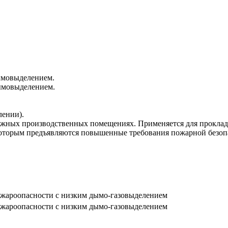
ымовыделением.
ымовыделением.
лении).
лажных производственных помещениях. Применяется для проклад
оторым предъявляются повышенные требования пожарной безопас
жароопасности с низким дымо-газовыделением
жароопасности с низким дымо-газовыделением