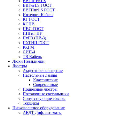
ВВГнг FRLS
ВВГнгLS ГОСТ
ВВГПнгLS ГОСТ
Интернет Кабель
КГ ГОСТ
КСПВ
ПВС ГОСТ
ППГнг-HF
ПуГВ (ПВ-3)
ПУГНП ГОСТ
РКГМ
СИП-4
ТВ Кабель
Люки Невидимки
Люстры
Акцентное освещение
Настольные лампы
Классические
Современные
Подвесные люстры
Потолочные светильники
Сопутствующие товары
Торшеры
Низковольтное оборудование
АВДT Диф. автоматы