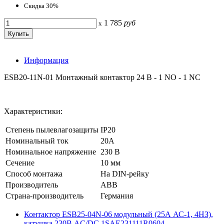
Скидка 30%
1 785
руб
x
Информация
ESB20-11N-01 Монтажный контактор 24 В - 1 NO - 1 NC
Характеристики:
Степень пылевлагозащиты
IP20
Номинальный ток
20А
Номинальное напряжение
230 В
Сечение
10 мм
Способ монтажа
На DIN-рейку
Производитель
ABB
Страна-производитель
Германия
Контактор ESB25-04N-06 модульный (25А АС-1, 4НЗ),
катушка 230В AC/DC 1SAE231111R0604