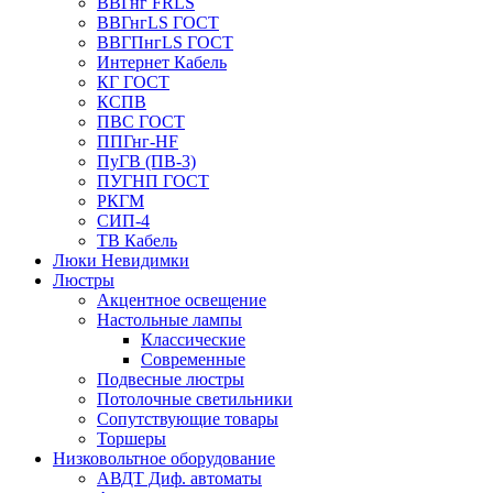
ВВГнг FRLS
ВВГнгLS ГОСТ
ВВГПнгLS ГОСТ
Интернет Кабель
КГ ГОСТ
КСПВ
ПВС ГОСТ
ППГнг-HF
ПуГВ (ПВ-3)
ПУГНП ГОСТ
РКГМ
СИП-4
ТВ Кабель
Люки Невидимки
Люстры
Акцентное освещение
Настольные лампы
Классические
Современные
Подвесные люстры
Потолочные светильники
Сопутствующие товары
Торшеры
Низковольтное оборудование
АВДT Диф. автоматы