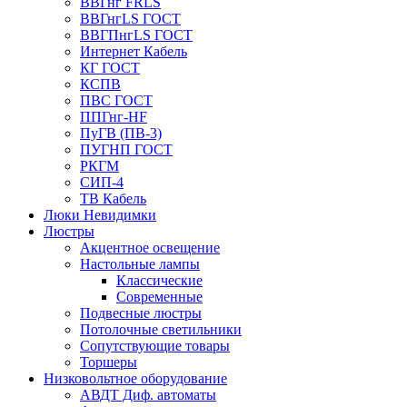
ВВГнг FRLS
ВВГнгLS ГОСТ
ВВГПнгLS ГОСТ
Интернет Кабель
КГ ГОСТ
КСПВ
ПВС ГОСТ
ППГнг-HF
ПуГВ (ПВ-3)
ПУГНП ГОСТ
РКГМ
СИП-4
ТВ Кабель
Люки Невидимки
Люстры
Акцентное освещение
Настольные лампы
Классические
Современные
Подвесные люстры
Потолочные светильники
Сопутствующие товары
Торшеры
Низковольтное оборудование
АВДT Диф. автоматы