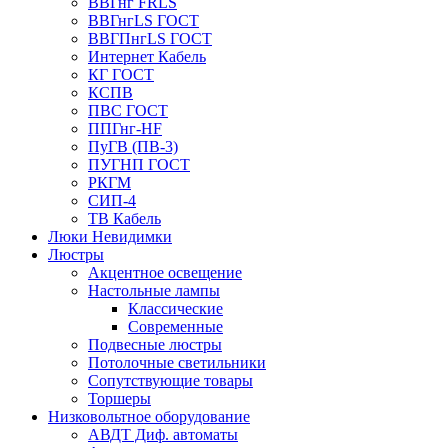
ВВГнг FRLS
ВВГнгLS ГОСТ
ВВГПнгLS ГОСТ
Интернет Кабель
КГ ГОСТ
КСПВ
ПВС ГОСТ
ППГнг-HF
ПуГВ (ПВ-3)
ПУГНП ГОСТ
РКГМ
СИП-4
ТВ Кабель
Люки Невидимки
Люстры
Акцентное освещение
Настольные лампы
Классические
Современные
Подвесные люстры
Потолочные светильники
Сопутствующие товары
Торшеры
Низковольтное оборудование
АВДT Диф. автоматы