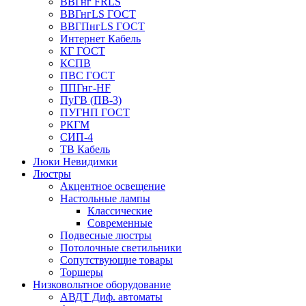
ВВГнг FRLS
ВВГнгLS ГОСТ
ВВГПнгLS ГОСТ
Интернет Кабель
КГ ГОСТ
КСПВ
ПВС ГОСТ
ППГнг-HF
ПуГВ (ПВ-3)
ПУГНП ГОСТ
РКГМ
СИП-4
ТВ Кабель
Люки Невидимки
Люстры
Акцентное освещение
Настольные лампы
Классические
Современные
Подвесные люстры
Потолочные светильники
Сопутствующие товары
Торшеры
Низковольтное оборудование
АВДT Диф. автоматы