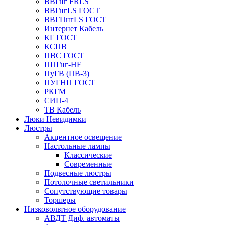
ВВГнг FRLS
ВВГнгLS ГОСТ
ВВГПнгLS ГОСТ
Интернет Кабель
КГ ГОСТ
КСПВ
ПВС ГОСТ
ППГнг-HF
ПуГВ (ПВ-3)
ПУГНП ГОСТ
РКГМ
СИП-4
ТВ Кабель
Люки Невидимки
Люстры
Акцентное освещение
Настольные лампы
Классические
Современные
Подвесные люстры
Потолочные светильники
Сопутствующие товары
Торшеры
Низковольтное оборудование
АВДT Диф. автоматы