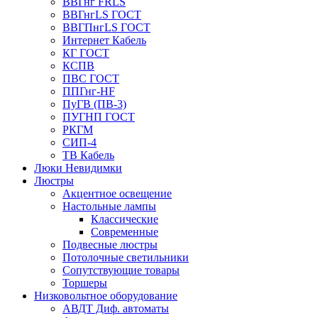
ВВГнг FRLS
ВВГнгLS ГОСТ
ВВГПнгLS ГОСТ
Интернет Кабель
КГ ГОСТ
КСПВ
ПВС ГОСТ
ППГнг-HF
ПуГВ (ПВ-3)
ПУГНП ГОСТ
РКГМ
СИП-4
ТВ Кабель
Люки Невидимки
Люстры
Акцентное освещение
Настольные лампы
Классические
Современные
Подвесные люстры
Потолочные светильники
Сопутствующие товары
Торшеры
Низковольтное оборудование
АВДT Диф. автоматы