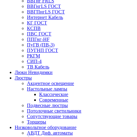
ВВГнг FRLS
ВВГнгLS ГОСТ
ВВГПнгLS ГОСТ
Интернет Кабель
КГ ГОСТ
КСПВ
ПВС ГОСТ
ППГнг-HF
ПуГВ (ПВ-3)
ПУГНП ГОСТ
РКГМ
СИП-4
ТВ Кабель
Люки Невидимки
Люстры
Акцентное освещение
Настольные лампы
Классические
Современные
Подвесные люстры
Потолочные светильники
Сопутствующие товары
Торшеры
Низковольтное оборудование
АВДT Диф. автоматы