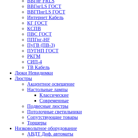
ВВГнг FRLS
ВВГнгLS ГОСТ
ВВГПнгLS ГОСТ
Интернет Кабель
КГ ГОСТ
КСПВ
ПВС ГОСТ
ППГнг-HF
ПуГВ (ПВ-3)
ПУГНП ГОСТ
РКГМ
СИП-4
ТВ Кабель
Люки Невидимки
Люстры
Акцентное освещение
Настольные лампы
Классические
Современные
Подвесные люстры
Потолочные светильники
Сопутствующие товары
Торшеры
Низковольтное оборудование
АВДT Диф. автоматы