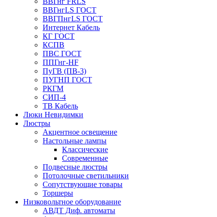
ВВГнг FRLS
ВВГнгLS ГОСТ
ВВГПнгLS ГОСТ
Интернет Кабель
КГ ГОСТ
КСПВ
ПВС ГОСТ
ППГнг-HF
ПуГВ (ПВ-3)
ПУГНП ГОСТ
РКГМ
СИП-4
ТВ Кабель
Люки Невидимки
Люстры
Акцентное освещение
Настольные лампы
Классические
Современные
Подвесные люстры
Потолочные светильники
Сопутствующие товары
Торшеры
Низковольтное оборудование
АВДT Диф. автоматы