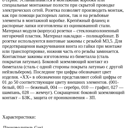
специальные монтажные полости при скрытой проводке
электрических сетей. Розетка позволяет производить монтаж,
как при помощи распорных лапок, так и на резьбовые
элементы в монтажной коробке. Крепёжный фланец и
распорные лапки изготовлены из оцинкованной стали.
Материал модуля (корпуса) розетки – стеклонаполоненный
негорючий пластик. Материал накладки – поликарбонат. В
розетке используются винтовые зажимы с резьбой М3,5. Для
предотвращения выкручивания винта из гайки при монтаже
или транспортировке, нижняя часть его резьбы заминается.
Контактные зажимы изготовлены из биметалла (сталь
покрытая латунью). Боковой заземляющий контакт из
биметалла (сталь с одной стороны покрыта латунью с другой
нейзильбером). Последние три цифры обозначают цвет
изделия. «ХХ» в обозначении представляют собой цифры от
01 до 50 соответствующие цвету внешних элементов. (001-
белый, 003 — бежевый, 004 — серебро, 010 — графит, 027 —
шампань, 028 — жемчуг). Сокращения: боковой заземляющий
контакт – БЗК., защита от проникновения – ЗП.
Характеристики:
Производитель
Gusi