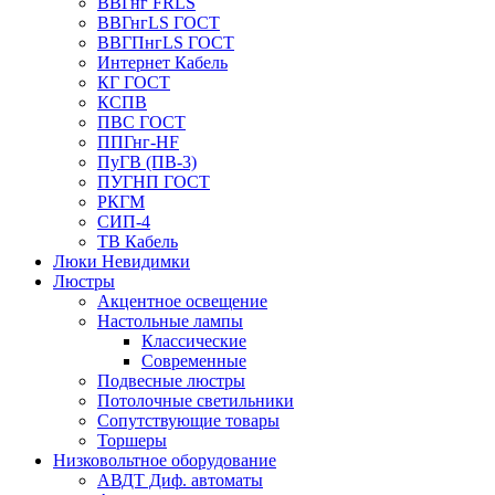
ВВГнг FRLS
ВВГнгLS ГОСТ
ВВГПнгLS ГОСТ
Интернет Кабель
КГ ГОСТ
КСПВ
ПВС ГОСТ
ППГнг-HF
ПуГВ (ПВ-3)
ПУГНП ГОСТ
РКГМ
СИП-4
ТВ Кабель
Люки Невидимки
Люстры
Акцентное освещение
Настольные лампы
Классические
Современные
Подвесные люстры
Потолочные светильники
Сопутствующие товары
Торшеры
Низковольтное оборудование
АВДT Диф. автоматы