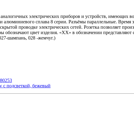
х аналогичных электрических приборов и устройств, имеющих в
 алюминиевого сплава 8 серии. Разъёмы параллельные. Время за
рытой проводке электрических сетей. Розетка позволяет произ
ы обозначают цвет изделия. «ХХ» в обозначении представляют 
027-шампань, 028 -жемчуг.)
080253
w с подсветкой, бежевый