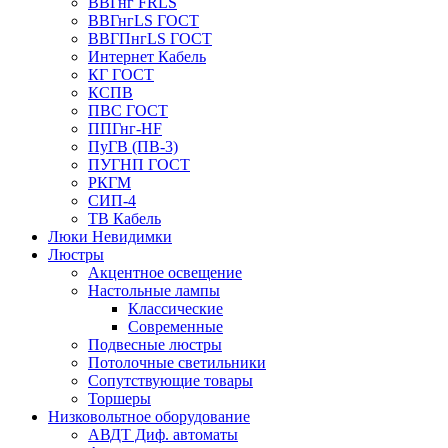
ВВГнг FRLS
ВВГнгLS ГОСТ
ВВГПнгLS ГОСТ
Интернет Кабель
КГ ГОСТ
КСПВ
ПВС ГОСТ
ППГнг-HF
ПуГВ (ПВ-3)
ПУГНП ГОСТ
РКГМ
СИП-4
ТВ Кабель
Люки Невидимки
Люстры
Акцентное освещение
Настольные лампы
Классические
Современные
Подвесные люстры
Потолочные светильники
Сопутствующие товары
Торшеры
Низковольтное оборудование
АВДT Диф. автоматы