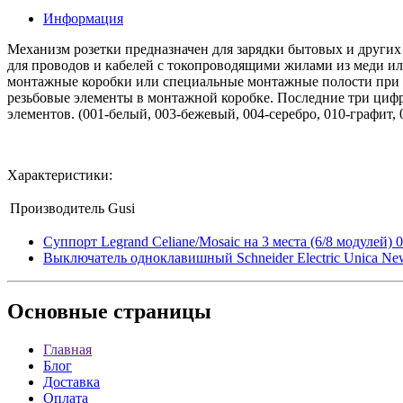
Информация
Механизм розетки предназначен для зарядки бытовых и други
для проводов и кабелей с токопроводящими жилами из меди или
монтажные коробки или специальные монтажные полости при ск
резьбовые элементы в монтажной коробке. Последние три цифр
элементов. (001-белый, 003-бежевый, 004-серебро, 010-графит, 
Характеристики:
Производитель
Gusi
Суппорт Legrand Celiane/Mosaic на 3 места (6/8 модулей) 
Выключатель одноклавишный Schneider Electric Unica Ne
Основные
страницы
Главная
Блог
Доставка
Оплата