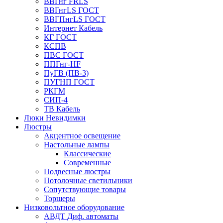
ВВГнг FRLS
ВВГнгLS ГОСТ
ВВГПнгLS ГОСТ
Интернет Кабель
КГ ГОСТ
КСПВ
ПВС ГОСТ
ППГнг-HF
ПуГВ (ПВ-3)
ПУГНП ГОСТ
РКГМ
СИП-4
ТВ Кабель
Люки Невидимки
Люстры
Акцентное освещение
Настольные лампы
Классические
Современные
Подвесные люстры
Потолочные светильники
Сопутствующие товары
Торшеры
Низковольтное оборудование
АВДT Диф. автоматы