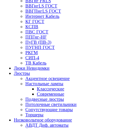
ВВГнг FRLS
ВВГнгLS ГОСТ
ВВГПнгLS ГОСТ
Интернет Кабель
КГ ГОСТ
КСПВ
ПВС ГОСТ
ППГнг-HF
ПуГВ (ПВ-3)
ПУГНП ГОСТ
РКГМ
СИП-4
ТВ Кабель
Люки Невидимки
Люстры
Акцентное освещение
Настольные лампы
Классические
Современные
Подвесные люстры
Потолочные светильники
Сопутствующие товары
Торшеры
Низковольтное оборудование
АВДT Диф. автоматы