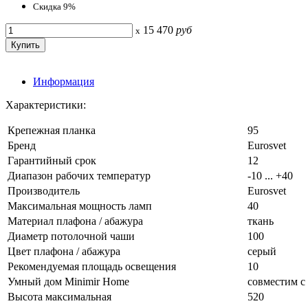
Скидка 9%
15 470
руб
x
Информация
Характеристики:
Крепежная планка
95
Бренд
Eurosvet
Гарантийный срок
12
Диапазон рабочих температур
-10 ... +40
Производитель
Eurosvet
Максимальная мощность ламп
40
Материал плафона / абажура
ткань
Диаметр потолочной чаши
100
Цвет плафона / абажура
серый
Рекомендуемая площадь освещения
10
Умный дом Minimir Home
совместим с
Высота максимальная
520