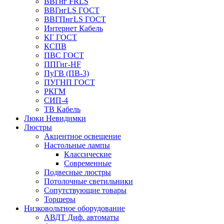
ВВГнг FRLS
ВВГнгLS ГОСТ
ВВГПнгLS ГОСТ
Интернет Кабель
КГ ГОСТ
КСПВ
ПВС ГОСТ
ППГнг-HF
ПуГВ (ПВ-3)
ПУГНП ГОСТ
РКГМ
СИП-4
ТВ Кабель
Люки Невидимки
Люстры
Акцентное освещение
Настольные лампы
Классические
Современные
Подвесные люстры
Потолочные светильники
Сопутствующие товары
Торшеры
Низковольтное оборудование
АВДT Диф. автоматы