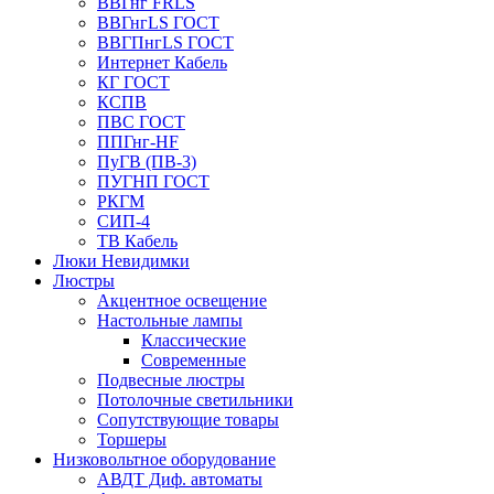
ВВГнг FRLS
ВВГнгLS ГОСТ
ВВГПнгLS ГОСТ
Интернет Кабель
КГ ГОСТ
КСПВ
ПВС ГОСТ
ППГнг-HF
ПуГВ (ПВ-3)
ПУГНП ГОСТ
РКГМ
СИП-4
ТВ Кабель
Люки Невидимки
Люстры
Акцентное освещение
Настольные лампы
Классические
Современные
Подвесные люстры
Потолочные светильники
Сопутствующие товары
Торшеры
Низковольтное оборудование
АВДT Диф. автоматы