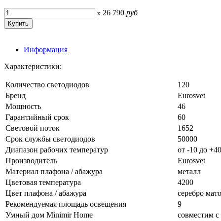
26 790
руб
x
Информация
Характеристики:
Количество светодиодов
120
Бренд
Eurosvet
Мощность
46
Гарантийный срок
60
Световой поток
1652
Срок службы светодиодов
50000
Диапазон рабочих температур
от -10 до +4
Производитель
Eurosvet
Материал плафона / абажура
металл
Цветовая температура
4200
Цвет плафона / абажура
серебро мат
Рекомендуемая площадь освещения
9
Умный дом Minimir Home
совместим с