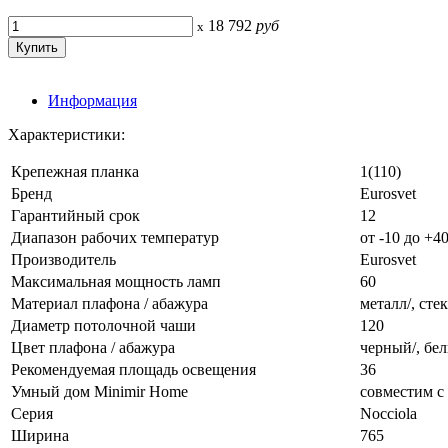
18 792
руб
x
Информация
Характеристики:
Крепежная планка
1(110)
Бренд
Eurosvet
Гарантийный срок
12
Диапазон рабочих температур
от -10 до +4
Производитель
Eurosvet
Максимальная мощность ламп
60
Материал плафона / абажура
металл/, сте
Диаметр потолочной чаши
120
Цвет плафона / абажура
черный/, бе
Рекомендуемая площадь освещения
36
Умный дом Minimir Home
совместим с
Серия
Nocciola
Ширина
765