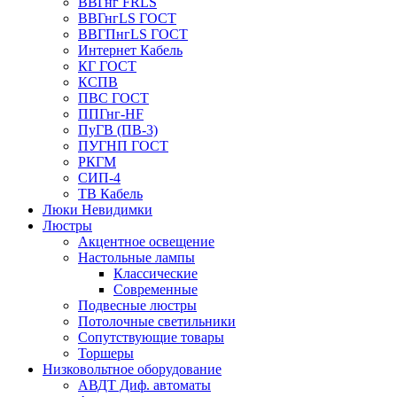
ВВГнг FRLS
ВВГнгLS ГОСТ
ВВГПнгLS ГОСТ
Интернет Кабель
КГ ГОСТ
КСПВ
ПВС ГОСТ
ППГнг-HF
ПуГВ (ПВ-3)
ПУГНП ГОСТ
РКГМ
СИП-4
ТВ Кабель
Люки Невидимки
Люстры
Акцентное освещение
Настольные лампы
Классические
Современные
Подвесные люстры
Потолочные светильники
Сопутствующие товары
Торшеры
Низковольтное оборудование
АВДT Диф. автоматы