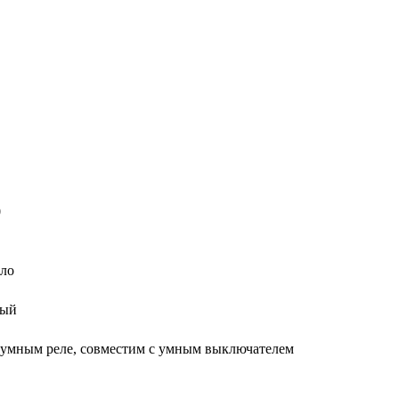
0
кло
лый
 умным реле, совместим с умным выключателем