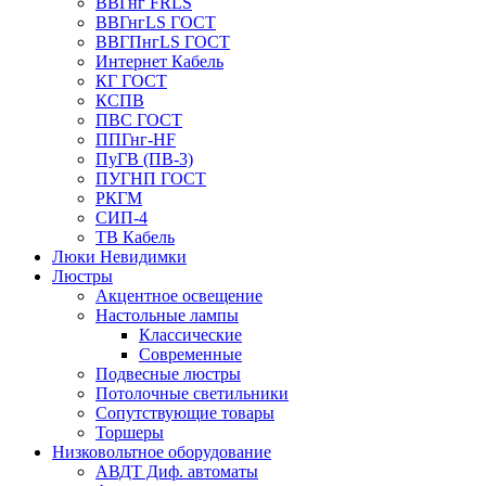
ВВГнг FRLS
ВВГнгLS ГОСТ
ВВГПнгLS ГОСТ
Интернет Кабель
КГ ГОСТ
КСПВ
ПВС ГОСТ
ППГнг-HF
ПуГВ (ПВ-3)
ПУГНП ГОСТ
РКГМ
СИП-4
ТВ Кабель
Люки Невидимки
Люстры
Акцентное освещение
Настольные лампы
Классические
Современные
Подвесные люстры
Потолочные светильники
Сопутствующие товары
Торшеры
Низковольтное оборудование
АВДT Диф. автоматы