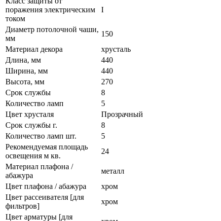
Класс защиты от
поражения электрическим
I
током
Диаметр потолочной чаши,
150
мм
Материал декора
хрусталь
Длина, мм
440
Ширина, мм
440
Высота, мм
270
Срок службы
8
Количество ламп
5
Цвет хрусталя
Прозрачный
Срок службы г.
8
Количество ламп шт.
5
Рекомендуемая площадь
24
освещения м кв.
Материал плафона /
металл
абажура
Цвет плафона / абажура
хром
Цвет рассеивателя [для
хром
фильтров]
Цвет арматуры [для