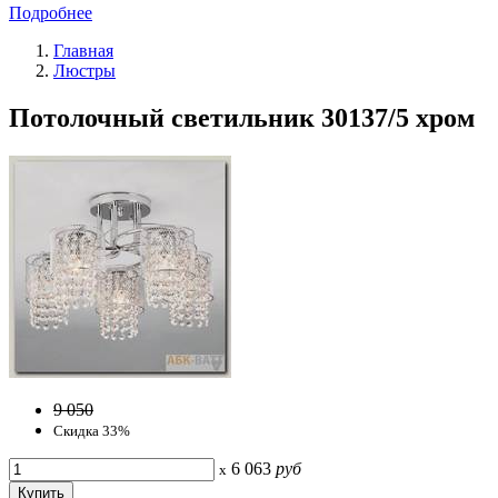
Подробнее
Главная
Люстры
Потолочный светильник 30137/5 хром
9 050
Скидка 33%
6 063
руб
x