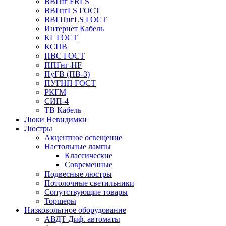
ВВГнг FRLS
ВВГнгLS ГОСТ
ВВГПнгLS ГОСТ
Интернет Кабель
КГ ГОСТ
КСПВ
ПВС ГОСТ
ППГнг-HF
ПуГВ (ПВ-3)
ПУГНП ГОСТ
РКГМ
СИП-4
ТВ Кабель
Люки Невидимки
Люстры
Акцентное освещение
Настольные лампы
Классические
Современные
Подвесные люстры
Потолочные светильники
Сопутствующие товары
Торшеры
Низковольтное оборудование
АВДT Диф. автоматы