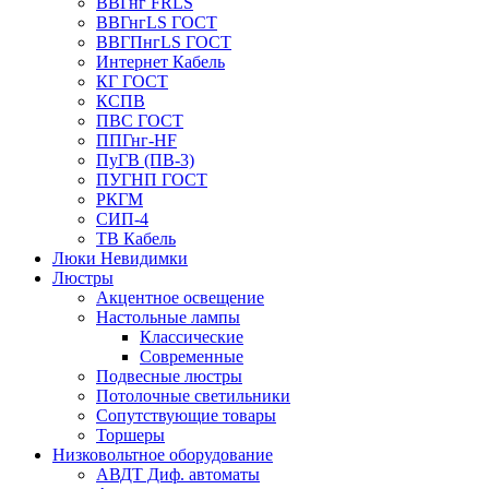
ВВГнг FRLS
ВВГнгLS ГОСТ
ВВГПнгLS ГОСТ
Интернет Кабель
КГ ГОСТ
КСПВ
ПВС ГОСТ
ППГнг-HF
ПуГВ (ПВ-3)
ПУГНП ГОСТ
РКГМ
СИП-4
ТВ Кабель
Люки Невидимки
Люстры
Акцентное освещение
Настольные лампы
Классические
Современные
Подвесные люстры
Потолочные светильники
Сопутствующие товары
Торшеры
Низковольтное оборудование
АВДT Диф. автоматы