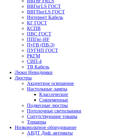
ВВГнг FRLS
ВВГнгLS ГОСТ
ВВГПнгLS ГОСТ
Интернет Кабель
КГ ГОСТ
КСПВ
ПВС ГОСТ
ППГнг-HF
ПуГВ (ПВ-3)
ПУГНП ГОСТ
РКГМ
СИП-4
ТВ Кабель
Люки Невидимки
Люстры
Акцентное освещение
Настольные лампы
Классические
Современные
Подвесные люстры
Потолочные светильники
Сопутствующие товары
Торшеры
Низковольтное оборудование
АВДT Диф. автоматы