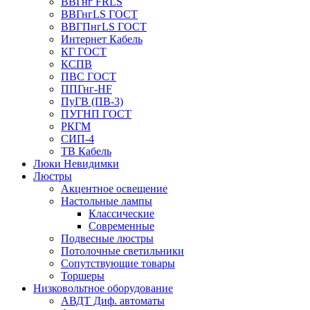
ВВГнг FRLS
ВВГнгLS ГОСТ
ВВГПнгLS ГОСТ
Интернет Кабель
КГ ГОСТ
КСПВ
ПВС ГОСТ
ППГнг-HF
ПуГВ (ПВ-3)
ПУГНП ГОСТ
РКГМ
СИП-4
ТВ Кабель
Люки Невидимки
Люстры
Акцентное освещение
Настольные лампы
Классические
Современные
Подвесные люстры
Потолочные светильники
Сопутствующие товары
Торшеры
Низковольтное оборудование
АВДT Диф. автоматы