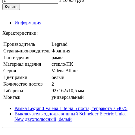
10 954
руб
x
Информация
Характеристики:
Производитель
Legrand
Страна-производитель
Франция
Тип изделия
рамка
Материал изделия
стекло/ПК
Серия
Valena Allure
Цвет рамки
белый
Количество постов
2
Габариты
92x162x10,5 мм
Монтаж
универсальный
Рамка Legrand Valena Life на 5 поста, терракота 754075
Выключатель одноклавишный Schneider Electric Unica
New двухполюсный, белый