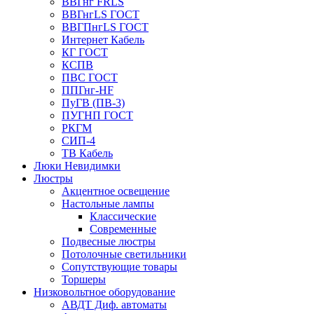
ВВГнг FRLS
ВВГнгLS ГОСТ
ВВГПнгLS ГОСТ
Интернет Кабель
КГ ГОСТ
КСПВ
ПВС ГОСТ
ППГнг-HF
ПуГВ (ПВ-3)
ПУГНП ГОСТ
РКГМ
СИП-4
ТВ Кабель
Люки Невидимки
Люстры
Акцентное освещение
Настольные лампы
Классические
Современные
Подвесные люстры
Потолочные светильники
Сопутствующие товары
Торшеры
Низковольтное оборудование
АВДT Диф. автоматы