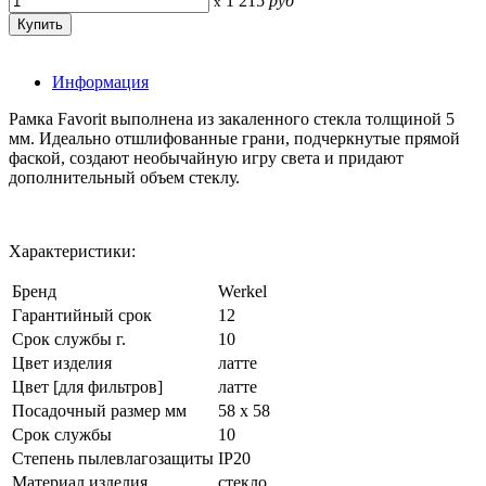
1 215
руб
x
Информация
Рамка Favorit выполнена из закаленного стекла толщиной 5
мм. Идеально отшлифованные грани, подчеркнутые прямой
фаской, создают необычайную игру света и придают
дополнительный объем стеклу.
Характеристики:
Бренд
Werkel
Гарантийный срок
12
Срок службы г.
10
Цвет изделия
латте
Цвет [для фильтров]
латте
Посадочный размер мм
58 х 58
Срок службы
10
Степень пылевлагозащиты
IP20
Материал изделия
стекло