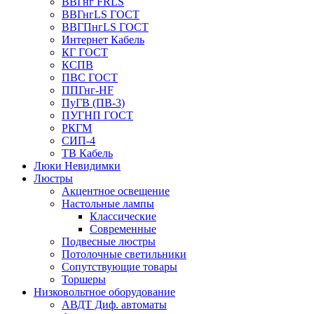
ВВГнг FRLS
ВВГнгLS ГОСТ
ВВГПнгLS ГОСТ
Интернет Кабель
КГ ГОСТ
КСПВ
ПВС ГОСТ
ППГнг-HF
ПуГВ (ПВ-3)
ПУГНП ГОСТ
РКГМ
СИП-4
ТВ Кабель
Люки Невидимки
Люстры
Акцентное освещение
Настольные лампы
Классические
Современные
Подвесные люстры
Потолочные светильники
Сопутствующие товары
Торшеры
Низковольтное оборудование
АВДT Диф. автоматы