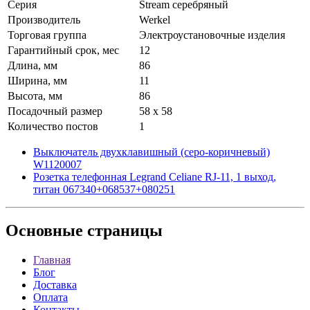
Серия
Stream серебряный
Производитель
Werkel
Торговая группа
Электроустановочные изделия
Гарантийный срок, мес
12
Длина, мм
86
Ширина, мм
11
Высота, мм
86
Посадочный размер
58 х 58
Количество постов
1
Выключатель двухклавишный (серо-коричневый)
W1120007
Розетка телефонная Legrand Celiane RJ-11, 1 выход,
титан 067340+068537+080251
Основные
страницы
Главная
Блог
Доставка
Оплата
Контакты