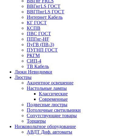
ВВГнг FRLS
ВВГнгLS ГОСТ
ВВГПнгLS ГОСТ
Интернет Кабель
КГ ГОСТ
КСПВ
ПВС ГОСТ
ППГнг-HF
ПуГВ (ПВ-3)
ПУГНП ГОСТ
РКГМ
СИП-4
ТВ Кабель
Люки Невидимки
Люстры
Акцентное освещение
Настольные лампы
Классические
Современные
Подвесные люстры
Потолочные светильники
Сопутствующие товары
Торшеры
Низковольтное оборудование
АВДT Диф. автоматы