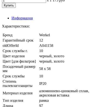
1 175
руб
x
Информация
Характеристики:
Бренд
Werkel
Гарантийный срок
12
oldOfferId
A041158
Срок службы г.
10
Цвет изделия
черный, золото
Цвет [для фильтров]
черный, золото
Посадочный размер
58 х 58
мм
Срок службы
10
Степень
IP20
пылевлагозащиты
алюминиево-цинковый сплав,
Материал изделия
акриловая вставка
Тип изделия
рамка
Длина
97