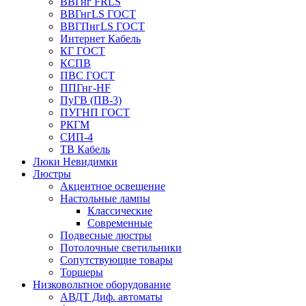
ВВГнг FRLS
ВВГнгLS ГОСТ
ВВГПнгLS ГОСТ
Интернет Кабель
КГ ГОСТ
КСПВ
ПВС ГОСТ
ППГнг-HF
ПуГВ (ПВ-3)
ПУГНП ГОСТ
РКГМ
СИП-4
ТВ Кабель
Люки Невидимки
Люстры
Акцентное освещение
Настольные лампы
Классические
Современные
Подвесные люстры
Потолочные светильники
Сопутствующие товары
Торшеры
Низковольтное оборудование
АВДT Диф. автоматы