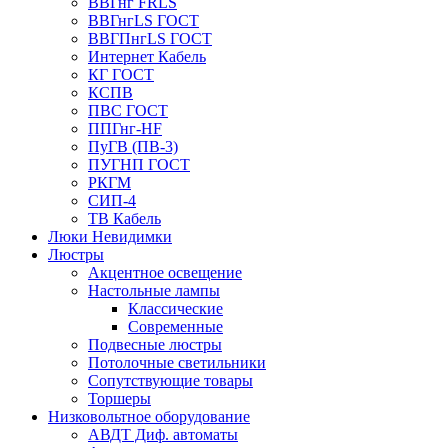
ВВГнг FRLS
ВВГнгLS ГОСТ
ВВГПнгLS ГОСТ
Интернет Кабель
КГ ГОСТ
КСПВ
ПВС ГОСТ
ППГнг-HF
ПуГВ (ПВ-3)
ПУГНП ГОСТ
РКГМ
СИП-4
ТВ Кабель
Люки Невидимки
Люстры
Акцентное освещение
Настольные лампы
Классические
Современные
Подвесные люстры
Потолочные светильники
Сопутствующие товары
Торшеры
Низковольтное оборудование
АВДT Диф. автоматы