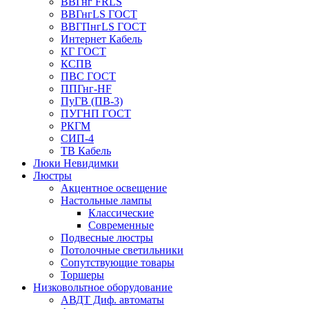
ВВГнг FRLS
ВВГнгLS ГОСТ
ВВГПнгLS ГОСТ
Интернет Кабель
КГ ГОСТ
КСПВ
ПВС ГОСТ
ППГнг-HF
ПуГВ (ПВ-3)
ПУГНП ГОСТ
РКГМ
СИП-4
ТВ Кабель
Люки Невидимки
Люстры
Акцентное освещение
Настольные лампы
Классические
Современные
Подвесные люстры
Потолочные светильники
Сопутствующие товары
Торшеры
Низковольтное оборудование
АВДT Диф. автоматы