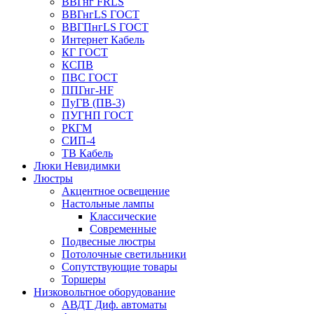
ВВГнг FRLS
ВВГнгLS ГОСТ
ВВГПнгLS ГОСТ
Интернет Кабель
КГ ГОСТ
КСПВ
ПВС ГОСТ
ППГнг-HF
ПуГВ (ПВ-3)
ПУГНП ГОСТ
РКГМ
СИП-4
ТВ Кабель
Люки Невидимки
Люстры
Акцентное освещение
Настольные лампы
Классические
Современные
Подвесные люстры
Потолочные светильники
Сопутствующие товары
Торшеры
Низковольтное оборудование
АВДT Диф. автоматы