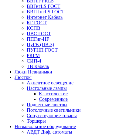
ВВГнг FRLS
ВВГнгLS ГОСТ
ВВГПнгLS ГОСТ
Интернет Кабель
КГ ГОСТ
КСПВ
ПВС ГОСТ
ППГнг-HF
ПуГВ (ПВ-3)
ПУГНП ГОСТ
РКГМ
СИП-4
ТВ Кабель
Люки Невидимки
Люстры
Акцентное освещение
Настольные лампы
Классические
Современные
Подвесные люстры
Потолочные светильники
Сопутствующие товары
Торшеры
Низковольтное оборудование
АВДT Диф. автоматы