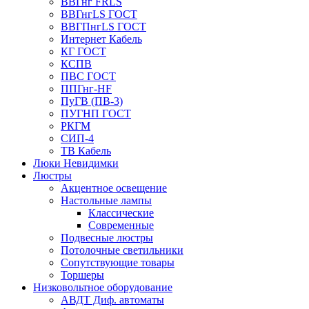
ВВГнг FRLS
ВВГнгLS ГОСТ
ВВГПнгLS ГОСТ
Интернет Кабель
КГ ГОСТ
КСПВ
ПВС ГОСТ
ППГнг-HF
ПуГВ (ПВ-3)
ПУГНП ГОСТ
РКГМ
СИП-4
ТВ Кабель
Люки Невидимки
Люстры
Акцентное освещение
Настольные лампы
Классические
Современные
Подвесные люстры
Потолочные светильники
Сопутствующие товары
Торшеры
Низковольтное оборудование
АВДT Диф. автоматы