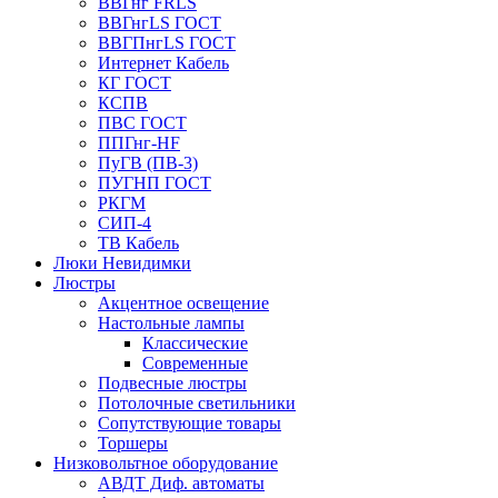
ВВГнг FRLS
ВВГнгLS ГОСТ
ВВГПнгLS ГОСТ
Интернет Кабель
КГ ГОСТ
КСПВ
ПВС ГОСТ
ППГнг-HF
ПуГВ (ПВ-3)
ПУГНП ГОСТ
РКГМ
СИП-4
ТВ Кабель
Люки Невидимки
Люстры
Акцентное освещение
Настольные лампы
Классические
Современные
Подвесные люстры
Потолочные светильники
Сопутствующие товары
Торшеры
Низковольтное оборудование
АВДT Диф. автоматы