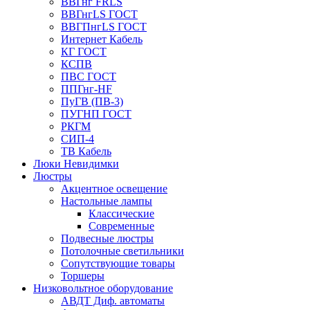
ВВГнг FRLS
ВВГнгLS ГОСТ
ВВГПнгLS ГОСТ
Интернет Кабель
КГ ГОСТ
КСПВ
ПВС ГОСТ
ППГнг-HF
ПуГВ (ПВ-3)
ПУГНП ГОСТ
РКГМ
СИП-4
ТВ Кабель
Люки Невидимки
Люстры
Акцентное освещение
Настольные лампы
Классические
Современные
Подвесные люстры
Потолочные светильники
Сопутствующие товары
Торшеры
Низковольтное оборудование
АВДT Диф. автоматы