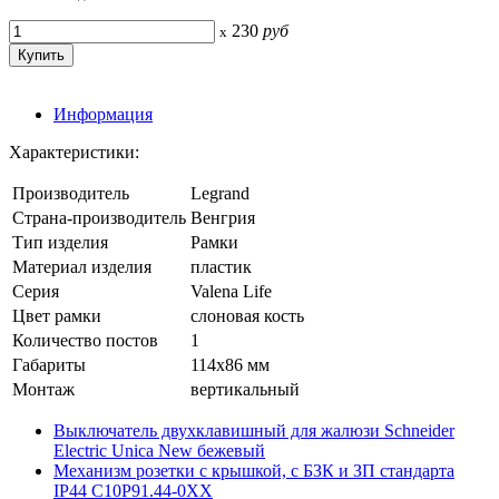
230
руб
x
Информация
Характеристики:
Производитель
Legrand
Страна-производитель
Венгрия
Тип изделия
Рамки
Материал изделия
пластик
Серия
Valena Life
Цвет рамки
слоновая кость
Количество постов
1
Габариты
114x86 мм
Монтаж
вертикальный
Выключатель двухклавишный для жалюзи Schneider
Electric Unica New бежевый
Механизм розетки с крышкой, с БЗК и ЗП стандарта
IP44 С10Р91.44-0ХХ