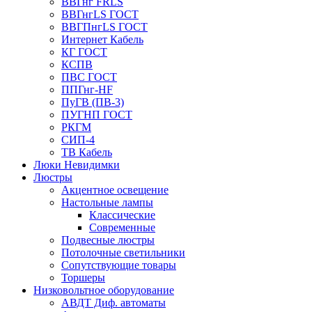
ВВГнг FRLS
ВВГнгLS ГОСТ
ВВГПнгLS ГОСТ
Интернет Кабель
КГ ГОСТ
КСПВ
ПВС ГОСТ
ППГнг-HF
ПуГВ (ПВ-3)
ПУГНП ГОСТ
РКГМ
СИП-4
ТВ Кабель
Люки Невидимки
Люстры
Акцентное освещение
Настольные лампы
Классические
Современные
Подвесные люстры
Потолочные светильники
Сопутствующие товары
Торшеры
Низковольтное оборудование
АВДT Диф. автоматы