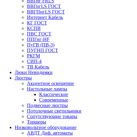
ВВГнг FRLS
ВВГнгLS ГОСТ
ВВГПнгLS ГОСТ
Интернет Кабель
КГ ГОСТ
КСПВ
ПВС ГОСТ
ППГнг-HF
ПуГВ (ПВ-3)
ПУГНП ГОСТ
РКГМ
СИП-4
ТВ Кабель
Люки Невидимки
Люстры
Акцентное освещение
Настольные лампы
Классические
Современные
Подвесные люстры
Потолочные светильники
Сопутствующие товары
Торшеры
Низковольтное оборудование
АВДT Диф. автоматы