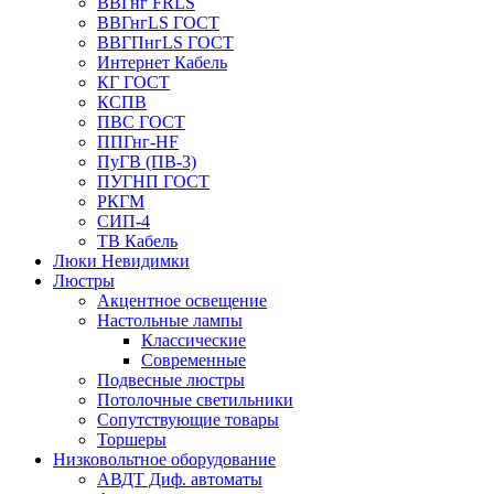
ВВГнг FRLS
ВВГнгLS ГОСТ
ВВГПнгLS ГОСТ
Интернет Кабель
КГ ГОСТ
КСПВ
ПВС ГОСТ
ППГнг-HF
ПуГВ (ПВ-3)
ПУГНП ГОСТ
РКГМ
СИП-4
ТВ Кабель
Люки Невидимки
Люстры
Акцентное освещение
Настольные лампы
Классические
Современные
Подвесные люстры
Потолочные светильники
Сопутствующие товары
Торшеры
Низковольтное оборудование
АВДT Диф. автоматы