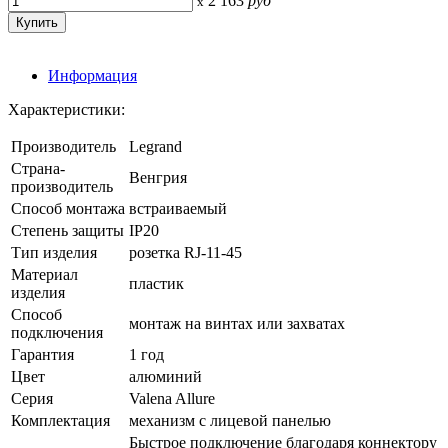
2 163
руб
x
Информация
Характеристики:
Производитель
Legrand
Страна-
Венгрия
производитель
Способ монтажа
встраиваемый
Степень защиты
IP20
Тип изделия
розетка RJ-11-45
Материал
пластик
изделия
Способ
монтаж на винтах или захватах
подключения
Гарантия
1 год
Цвет
алюминий
Серия
Valena Allure
Комплектация
механизм с лицевой панелью
Быстрое подключение благодаря коннектору