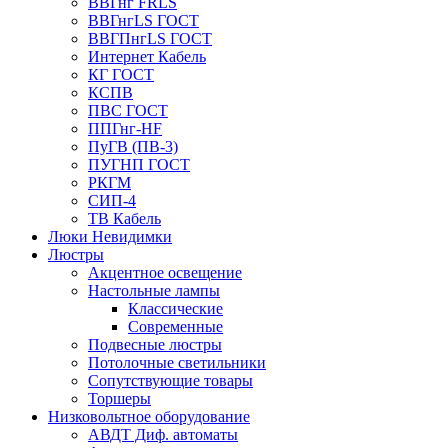
ВВГнг FRLS
ВВГнгLS ГОСТ
ВВГПнгLS ГОСТ
Интернет Кабель
КГ ГОСТ
КСПВ
ПВС ГОСТ
ППГнг-HF
ПуГВ (ПВ-3)
ПУГНП ГОСТ
РКГМ
СИП-4
ТВ Кабель
Люки Невидимки
Люстры
Акцентное освещение
Настольные лампы
Классические
Современные
Подвесные люстры
Потолочные светильники
Сопутствующие товары
Торшеры
Низковольтное оборудование
АВДT Диф. автоматы