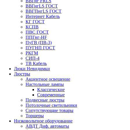
ВВГнг FRLS
ВВГнгLS ГОСТ
ВВГПнгLS ГОСТ
Интернет Кабель
КГ ГОСТ
КСПВ
ПВС ГОСТ
ППГнг-HF
ПуГВ (ПВ-3)
ПУГНП ГОСТ
РКГМ
СИП-4
ТВ Кабель
Люки Невидимки
Люстры
Акцентное освещение
Настольные лампы
Классические
Современные
Подвесные люстры
Потолочные светильники
Сопутствующие товары
Торшеры
Низковольтное оборудование
АВДT Диф. автоматы