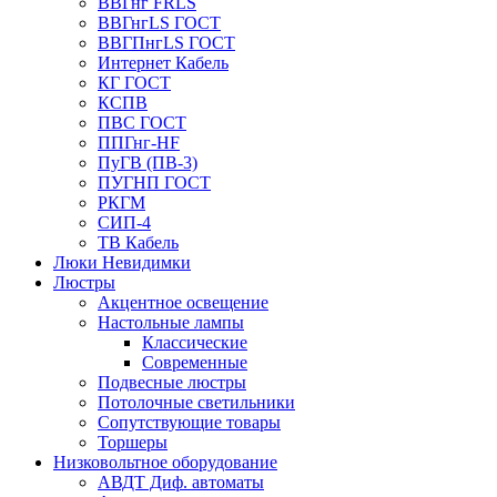
ВВГнг FRLS
ВВГнгLS ГОСТ
ВВГПнгLS ГОСТ
Интернет Кабель
КГ ГОСТ
КСПВ
ПВС ГОСТ
ППГнг-HF
ПуГВ (ПВ-3)
ПУГНП ГОСТ
РКГМ
СИП-4
ТВ Кабель
Люки Невидимки
Люстры
Акцентное освещение
Настольные лампы
Классические
Современные
Подвесные люстры
Потолочные светильники
Сопутствующие товары
Торшеры
Низковольтное оборудование
АВДT Диф. автоматы